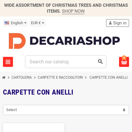
WIDE ASSORTMENT OF CHRISTMAS TREES AND CHRISTMAS
ITEMS.
SHOP NOW
.
Sign in
English
EUR €
person
0
view_headline
search
chevron_right
chevron_right
chevron_right
CARTOLERIA
CARPETTE E RACCOGLITORI
CARPETTE CON ANELLI
CARPETTE CON ANELLI
Select