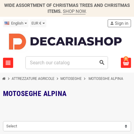
WIDE ASSORTMENT OF CHRISTMAS TREES AND CHRISTMAS
ITEMS.
SHOP NOW
.
Sign in
English
EUR €
person
0
view_headline
search
chevron_right
chevron_right
chevron_right
ATTREZZATURE AGRICOLE
MOTOSEGHE
MOTOSEGHE ALPINA
MOTOSEGHE ALPINA
Select