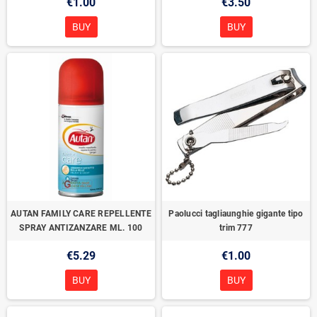
€1.00
€3.50
BUY
BUY
AUTAN FAMILY CARE REPELLENTE
Paolucci tagliaunghie gigante tipo
SPRAY ANTIZANZARE ML. 100
trim 777
€5.29
€1.00
BUY
BUY