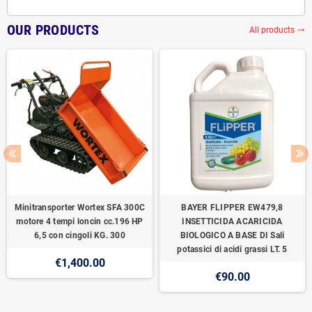
OUR PRODUCTS
All products
trending_flat
Minitransporter Wortex SFA 300C
BAYER FLIPPER EW479,8
motore 4 tempi loncin cc.196 HP
INSETTICIDA ACARICIDA
6,5 con cingoli KG. 300
BIOLOGICO A BASE DI Sali
potassici di acidi grassi LT. 5
€1,400.00
€90.00