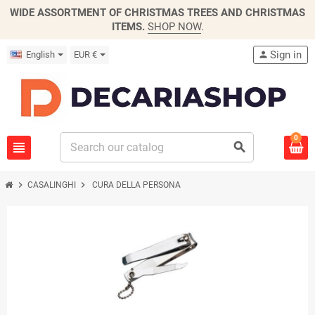
WIDE ASSORTMENT OF CHRISTMAS TREES AND CHRISTMAS
ITEMS.
SHOP NOW
.
Sign in
English
EUR €
person
0
view_headline
search
chevron_right
chevron_right
CASALINGHI
CURA DELLA PERSONA