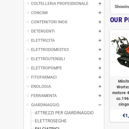
COLTELLERIA PROFESSIONALE
Showing
CONCIMI
OUR 
CONTENITORI INOX
DETERGENTI
ELETTRICITA
ELETTRODOMESTICI
ELETTROUTENSILI
ELETTROPOMPE
FITOFARMACI
Minit
ENOLOGIA
Worte
motore 4
FERRAMENTA
cc.196
cingo
GIARDINAGGIO
ATTREZZI PER GIARDINAGGIO
€1
ELETTROSEGHE
FALCIATRICI