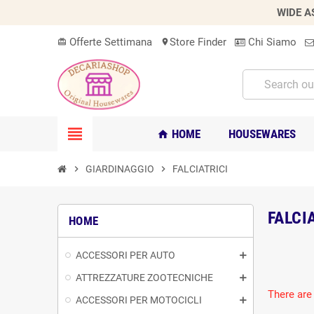
WIDE A
Offerte Settimana
Store Finder
Chi Siamo
card_giftcard
location_on
view_headline
HOME
HOUSEWARES
home
chevron_right
GIARDINAGGIO
chevron_right
FALCIATRICI
FALCI
HOME
ACCESSORI PER AUTO
ATTREZZATURE ZOOTECNICHE
There are
ACCESSORI PER MOTOCICLI