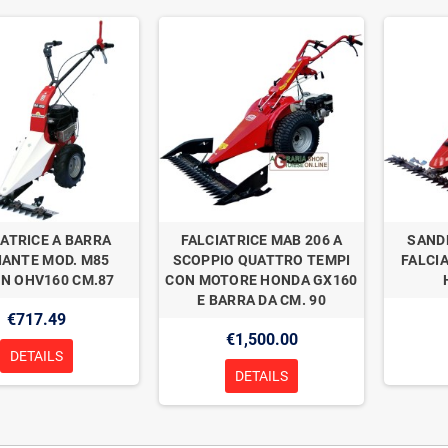
IATRICE A BARRA
FALCIATRICE MAB 206 A
SAND
IANTE MOD. M85
SCOPPIO QUATTRO TEMPI
FALCI
N OHV160 CM.87
CON MOTORE HONDA GX160
E BARRA DA CM. 90
€717.49
€1,500.00
DETAILS
DETAILS