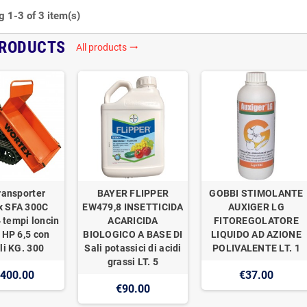
 1-3 of 3 item(s)
PRODUCTS
All products
trending_flat
ransporter
BAYER FLIPPER
GOBBI STIMOLANTE
x SFA 300C
EW479,8 INSETTICIDA
AUXIGER LG
 tempi loncin
ACARICIDA
FITOREGOLATORE
 HP 6,5 con
BIOLOGICO A BASE DI
LIQUIDO AD AZIONE
li KG. 300
Sali potassici di acidi
POLIVALENTE LT. 1
grassi LT. 5
,400.00
€37.00
€90.00