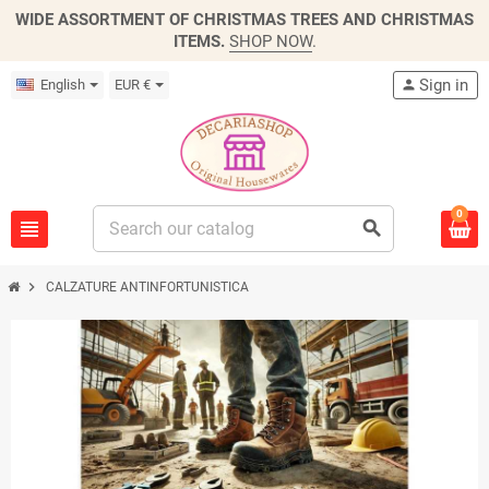
WIDE ASSORTMENT OF CHRISTMAS TREES AND CHRISTMAS
ITEMS.
SHOP NOW
.
Sign in
English
EUR €
person
0
view_headline
search
chevron_right
CALZATURE ANTINFORTUNISTICA