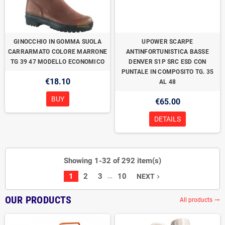
GINOCCHIO IN GOMMA SUOLA
UPOWER SCARPE
CARRARMATO COLORE MARRONE
ANTINFORTUNISTICA BASSE
TG 39 47 MODELLO ECONOMICO
DENVER S1P SRC ESD CON
PUNTALE IN COMPOSITO TG. 35
€18.10
AL 48
BUY
€65.00
DETAILS
Showing 1-32 of 292 item(s)
…
1
2
3
10
NEXT
navigate_next
OUR PRODUCTS
All products
trending_flat