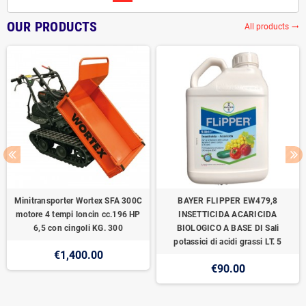
OUR PRODUCTS
All products
trending_flat
Minitransporter Wortex SFA 300C
BAYER FLIPPER EW479,8
motore 4 tempi loncin cc.196 HP
INSETTICIDA ACARICIDA
6,5 con cingoli KG. 300
BIOLOGICO A BASE DI Sali
potassici di acidi grassi LT. 5
€1,400.00
€90.00