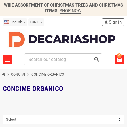
WIDE ASSORTMENT OF CHRISTMAS TREES AND CHRISTMAS
ITEMS.
SHOP NOW
.
Sign in
English
EUR €
person
0
view_headline
search
chevron_right
chevron_right
CONCIMI
CONCIME ORGANICO
CONCIME ORGANICO
Select