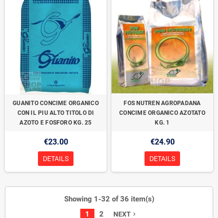
GUANITO CONCIME ORGANICO
FOS NUTREN AGROPADANA
CON IL PIU ALTO TITOLO DI
CONCIME ORGANICO AZOTATO
AZOTO E FOSFORO KG. 25
KG. 1
€23.00
€24.90
DETAILS
DETAILS
Showing 1-32 of 36 item(s)
1
2
NEXT
navigate_next