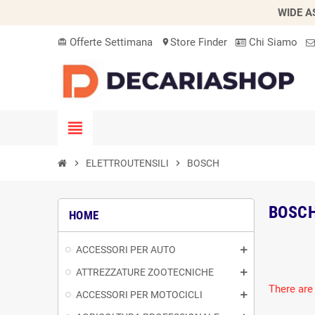
WIDE A
Offerte Settimana
Store Finder
Chi Siamo
card_giftcard
location_on
view_headline
chevron_right
ELETTROUTENSILI
chevron_right
BOSCH
BOSC
HOME
ACCESSORI PER AUTO
ATTREZZATURE ZOOTECNICHE
There are
ACCESSORI PER MOTOCICLI