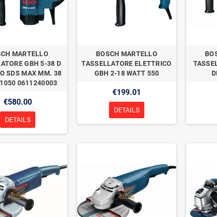
SCH MARTELLO
BOSCH MARTELLO
BO
ATORE GBH 5-38 D
TASSELLATORE ELETTRICO
TASSE
O SDS MAX MM. 38
GBH 2-18 WATT 550
D
 1050 0611240003
€199.01
€580.00
DETAILS
DETAILS