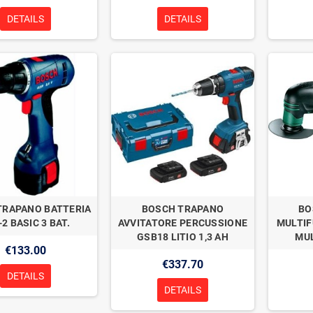
DETAILS
DETAILS
TRAPANO BATTERIA
BOSCH TRAPANO
BO
-2 BASIC 3 BAT.
AVVITATORE PERCUSSIONE
MULTIF
GSB18 LITIO 1,3 AH
MUL
€133.00
€337.70
DETAILS
DETAILS