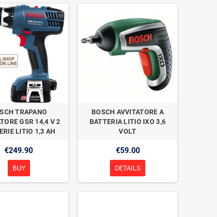
SCH TRAPANO
BOSCH AVVITATORE A
TORE GSR 14,4 V 2
BATTERIA LITIO IXO 3,6
RIE LITIO 1,3 AH
VOLT
€249.90
€59.00
BUY
DETAILS