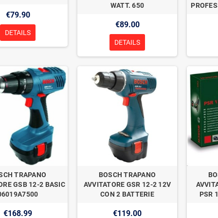
WATT. 650
PROFES
€79.90
€89.00
DETAILS
DETAILS
SCH TRAPANO
BOSCH TRAPANO
BO
ORE GSB 12-2 BASIC
AVVITATORE GSR 12-2 12V
AVVIT
06019A7500
CON 2 BATTERIE
PSR 1
€168.99
€119.00