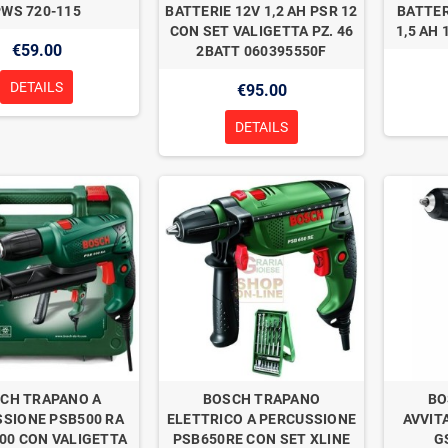
PWS 720-115
BATTERIE 12V 1,2 AH PSR 12
BATTER
CON SET VALIGETTA PZ. 46
1,5 AH 
€59.00
2BATT 060395550F
DETAILS
€95.00
DETAILS
CH TRAPANO A
BOSCH TRAPANO
BO
SIONE PSB500 RA
ELETTRICO A PERCUSSIONE
AVVIT
500 CON VALIGETTA
PSB650RE CON SET XLINE
G