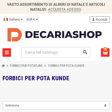
VASTO ASSORTIMENTO DI ALBERI DI NATALE E ARTICOLI
NATALIZI
.
ACQUISTA ADESSO
.
Accedi
Italiano
EUR €
person
0
view_headline
search
chevron_right
chevron_right
FORBICI PER POTATURA
FORBICI PER POTA KUNDE
FORBICI PER POTA KUNDE
Seleziona