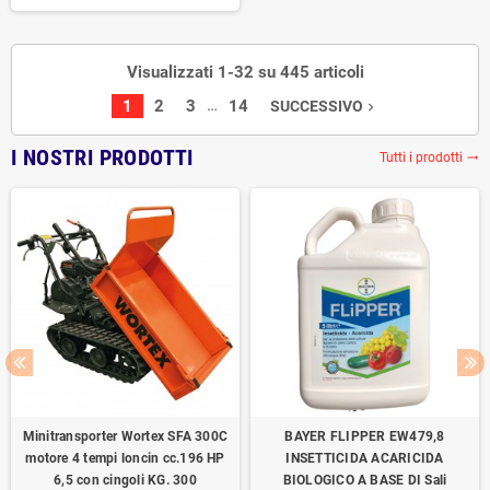
Visualizzati 1-32 su 445 articoli
…
1
2
3
14
SUCCESSIVO
navigate_next
I NOSTRI PRODOTTI
Tutti i prodotti
trending_flat
Minitransporter Wortex SFA 300C
BAYER FLIPPER EW479,8
motore 4 tempi loncin cc.196 HP
INSETTICIDA ACARICIDA
6,5 con cingoli KG. 300
BIOLOGICO A BASE DI Sali