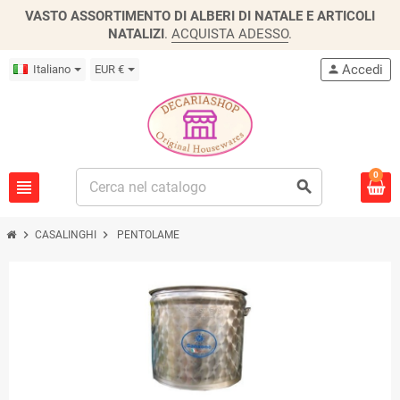
VASTO ASSORTIMENTO DI ALBERI DI NATALE E ARTICOLI
NATALIZI
.
ACQUISTA ADESSO
.
Accedi
Italiano
EUR €
person
0
view_headline
search
chevron_right
chevron_right
CASALINGHI
PENTOLAME