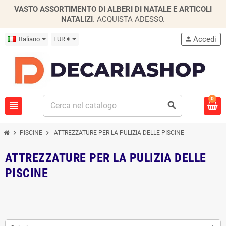
VASTO ASSORTIMENTO DI ALBERI DI NATALE E ARTICOLI
NATALIZI
.
ACQUISTA ADESSO
.
Accedi
Italiano
EUR €
person
0
view_headline
search
chevron_right
chevron_right
PISCINE
ATTREZZATURE PER LA PULIZIA DELLE PISCINE
ATTREZZATURE PER LA PULIZIA DELLE
PISCINE