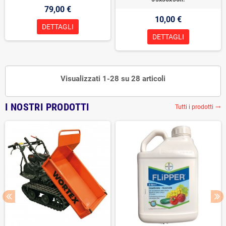
79,00 €
10,00 €
DETTAGLI
DETTAGLI
Visualizzati 1-28 su 28 articoli
I NOSTRI PRODOTTI
Tutti i prodotti
trending_flat