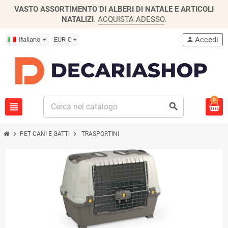
VASTO ASSORTIMENTO DI ALBERI DI NATALE E ARTICOLI
NATALIZI
.
ACQUISTA ADESSO
.
Accedi
Italiano
EUR €
person
0
view_headline
search
chevron_right
chevron_right
PET CANI E GATTI
TRASPORTINI