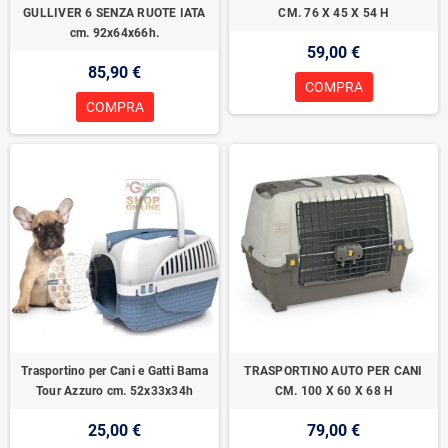
GULLIVER 6 SENZA RUOTE IATA
CM. 76 X 45 X 54 H
cm. 92x64x66h.
59,00 €
85,90 €
COMPRA
COMPRA
Trasportino per Cani e Gatti Bama
TRASPORTINO AUTO PER CANI
Tour Azzuro cm. 52x33x34h
CM. 100 X 60 X 68 H
25,00 €
79,00 €