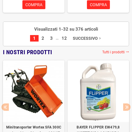
COMPRA
COMPRA
Visualizzati 1-32 su 376 articoli
…
1
2
3
12
SUCCESSIVO
navigate_next
I NOSTRI PRODOTTI
Tutti i prodotti
trending_flat
Minitransporter Wortex SFA 300C
BAYER FLIPPER EW479,8