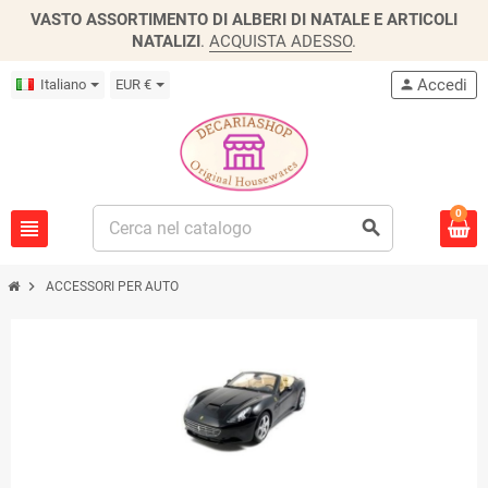
VASTO ASSORTIMENTO DI ALBERI DI NATALE E ARTICOLI
NATALIZI
.
ACQUISTA ADESSO
.
Accedi
Italiano
EUR €
person
0
view_headline
search
chevron_right
ACCESSORI PER AUTO