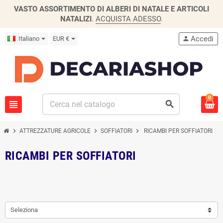
VASTO ASSORTIMENTO DI ALBERI DI NATALE E ARTICOLI
NATALIZI
.
ACQUISTA ADESSO
.
Accedi
Italiano
EUR €
person
0
view_headline
search
chevron_right
chevron_right
chevron_right
ATTREZZATURE AGRICOLE
SOFFIATORI
RICAMBI PER SOFFIATORI
RICAMBI PER SOFFIATORI
Seleziona