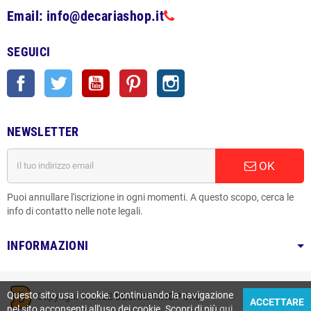
Email: info@decariashop.it
SEGUICI
Facebook
Twitter
YouTube
Pinterest
Instagram
NEWSLETTER
OK
Puoi annullare l'iscrizione in ogni momenti. A questo scopo, cerca le
info di contatto nelle note legali.
INFORMAZIONI
Questo sito usa i cookie. Continuando la navigazione
Copyright © 2022
DECARIASHOP SRL
ACCETTARE
nel sito acconsenti all'uso dei cookie. Scopri di più
qui
.