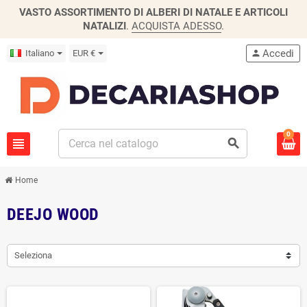
VASTO ASSORTIMENTO DI ALBERI DI NATALE E ARTICOLI
NATALIZI
.
ACQUISTA ADESSO
.
Accedi
Italiano
EUR €
person
0
view_headline
search
Home
DEEJO WOOD
Seleziona