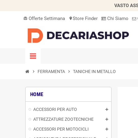
VASTO ASS
Offerte Settimana
Store Finder
Chi Siamo
card_giftcard
location_on
view_headline
chevron_right
FERRAMENTA
chevron_right
TANICHE IN METALLO
HOME
ACCESSORI PER AUTO
ATTREZZATURE ZOOTECNICHE
ACCESSORI PER MOTOCICLI