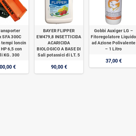
ransporter
BAYER FLIPPER
Gobbi Auxiger LG –
x SFA 300C
EW479,8 INSETTICIDA
Fitoregolatore Liquid
 tempi loncin
ACARICIDA
ad Azione Polivalente
 HP 6,5 con
BIOLOGICO A BASE DI
– 1 Litro
li KG. 300
Sali potassici di LT. 5
37,00 €
00,00 €
90,00 €