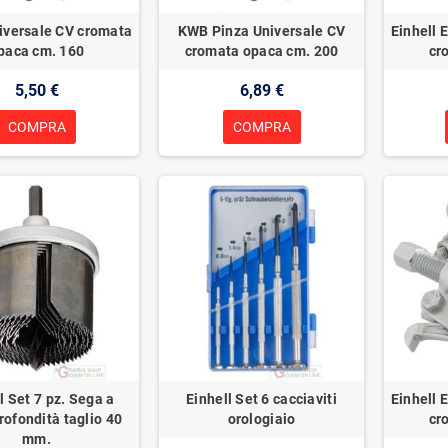
iversale CV cromata
KWB Pinza Universale CV
Einhell 
paca cm. 160
cromata opaca cm. 200
cr
5,50 €
6,89 €
COMPRA
COMPRA
l Set 7 pz. Sega a
Einhell Set 6 cacciaviti
Einhell 
rofondità taglio 40
orologiaio
cr
mm.