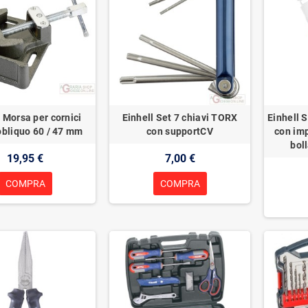
l Morsa per cornici
Einhell Set 7 chiavi TORX
Einhell S
obliquo 60 / 47 mm
con supportCV
con im
bol
19,95 €
7,00 €
COMPRA
COMPRA