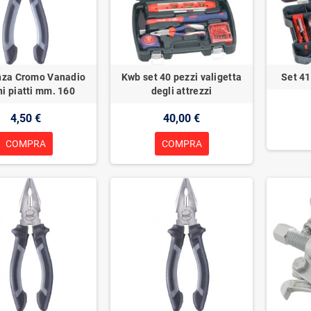
nza Cromo Vanadio
Kwb set 40 pezzi valigetta
Set 41
i piatti mm. 160
degli attrezzi
4,50 €
40,00 €
COMPRA
COMPRA