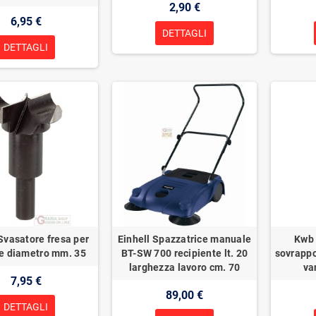
2,90 €
6,95 €
DETTAGLI
DETTAGLI
Svasatore fresa per
Einhell Spazzatrice manuale
Kwb 
re diametro mm. 35
BT-SW 700 recipiente lt. 20
sovrappo
larghezza lavoro cm. 70
va
7,95 €
89,00 €
DETTAGLI