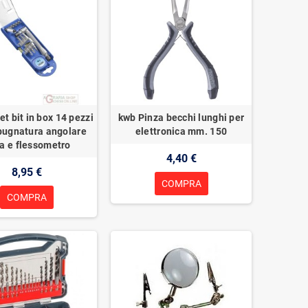
et bit in box 14 pezzi
kwb Pinza becchi lunghi per
pugnatura angolare
elettronica mm. 150
la e flessometro
4,40 €
8,95 €
COMPRA
COMPRA