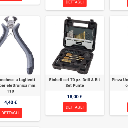
DETTAGLI
nchese a taglienti
Einhell set 70 pz. Drill & Bit
Pinza Un
 per elettronica mm.
Set Punte
o
110
18,00 €
4,40 €
DETTAGLI
DETTAGLI