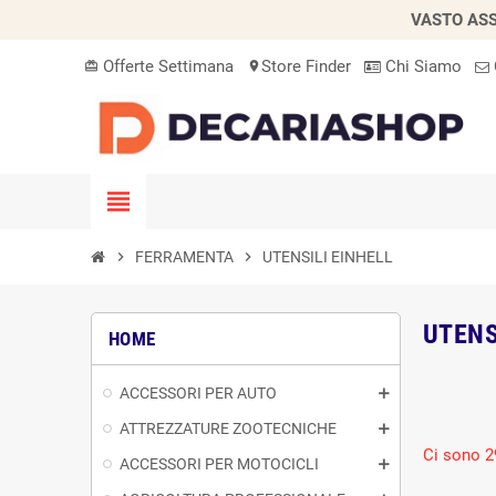
VASTO ASS
Offerte Settimana
Store Finder
Chi Siamo
card_giftcard
location_on
view_headline
chevron_right
FERRAMENTA
chevron_right
UTENSILI EINHELL
UTENS
HOME
ACCESSORI PER AUTO
ATTREZZATURE ZOOTECNICHE
Ci sono 2
ACCESSORI PER MOTOCICLI