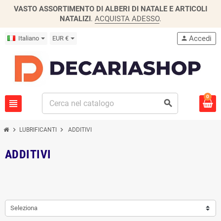
VASTO ASSORTIMENTO DI ALBERI DI NATALE E ARTICOLI
NATALIZI
.
ACQUISTA ADESSO
.
Accedi
Italiano
EUR €
person
0
view_headline
search
chevron_right
chevron_right
LUBRIFICANTI
ADDITIVI
ADDITIVI
Seleziona