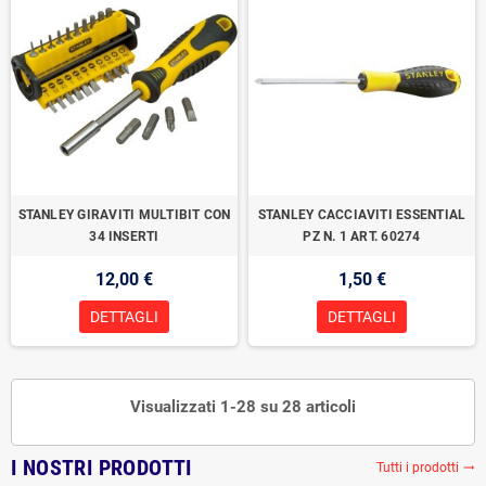
STANLEY GIRAVITI MULTIBIT CON
STANLEY CACCIAVITI ESSENTIAL
34 INSERTI
PZ N. 1 ART. 60274
12,00 €
1,50 €
DETTAGLI
DETTAGLI
Visualizzati 1-28 su 28 articoli
I NOSTRI PRODOTTI
Tutti i prodotti
trending_flat