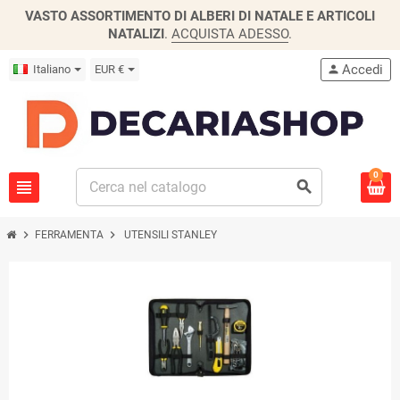
VASTO ASSORTIMENTO DI ALBERI DI NATALE E ARTICOLI
NATALIZI
.
ACQUISTA ADESSO
.
Accedi
Italiano
EUR €
person
0
view_headline
search
chevron_right
chevron_right
FERRAMENTA
UTENSILI STANLEY