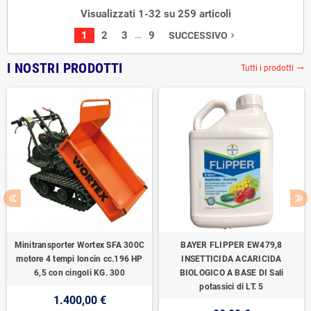
Visualizzati 1-32 su 259 articoli
…
1
2
3
9
SUCCESSIVO
navigate_next
I NOSTRI PRODOTTI
Tutti i prodotti
trending_flat
Minitransporter Wortex SFA 300C
BAYER FLIPPER EW479,8
motore 4 tempi loncin cc.196 HP
INSETTICIDA ACARICIDA
6,5 con cingoli KG. 300
BIOLOGICO A BASE DI Sali
potassici di LT. 5
1.400,00 €