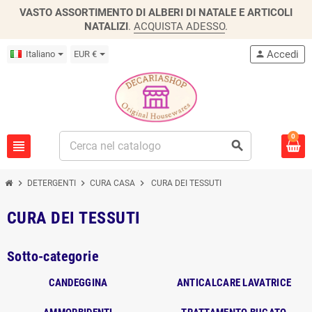
VASTO ASSORTIMENTO DI ALBERI DI NATALE E ARTICOLI
NATALIZI
.
ACQUISTA ADESSO
.
Accedi
Italiano
EUR €
person
0
view_headline
search
chevron_right
chevron_right
chevron_right
DETERGENTI
CURA CASA
CURA DEI TESSUTI
CURA DEI TESSUTI
Sotto-categorie
CANDEGGINA
ANTICALCARE LAVATRICE