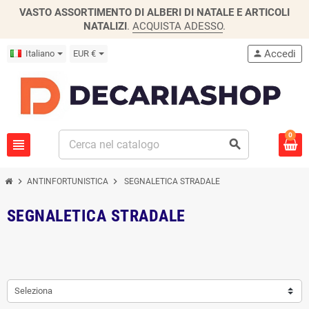
VASTO ASSORTIMENTO DI ALBERI DI NATALE E ARTICOLI
NATALIZI
.
ACQUISTA ADESSO
.
Accedi
Italiano
EUR €
person
0
view_headline
search
chevron_right
chevron_right
ANTINFORTUNISTICA
SEGNALETICA STRADALE
SEGNALETICA STRADALE
Seleziona