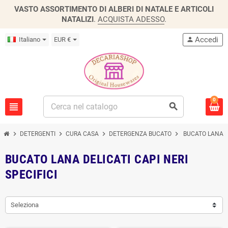
VASTO ASSORTIMENTO DI ALBERI DI NATALE E ARTICOLI
NATALIZI
.
ACQUISTA ADESSO
.
Accedi
Italiano
EUR €
person
0
view_headline
search
chevron_right
chevron_right
chevron_right
chevron_right
DETERGENTI
CURA CASA
DETERGENZA BUCATO
BUCATO LANA DE
BUCATO LANA DELICATI CAPI NERI
SPECIFICI
Seleziona