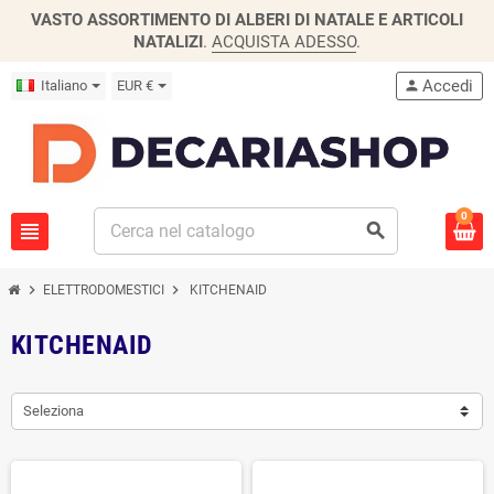
VASTO ASSORTIMENTO DI ALBERI DI NATALE E ARTICOLI
NATALIZI
.
ACQUISTA ADESSO
.
Accedi
Italiano
EUR €
person
0
view_headline
search
chevron_right
chevron_right
ELETTRODOMESTICI
KITCHENAID
KITCHENAID
Seleziona