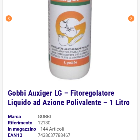
chevron_left
chevron_right
Gobbi Auxiger LG – Fitoregolatore
Liquido ad Azione Polivalente – 1 Litro
Marca
GOBBI
Riferimento
12130
In magazzino
144 Articoli
EAN13
7438637788467