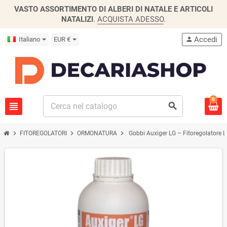
VASTO ASSORTIMENTO DI ALBERI DI NATALE E ARTICOLI
NATALIZI
.
ACQUISTA ADESSO
.
Accedi
Italiano
EUR €
person
0
view_headline
search
chevron_right
chevron_right
chevron_right
FITOREGOLATORI
ORMONATURA
Gobbi Auxiger LG – Fitoregolatore L