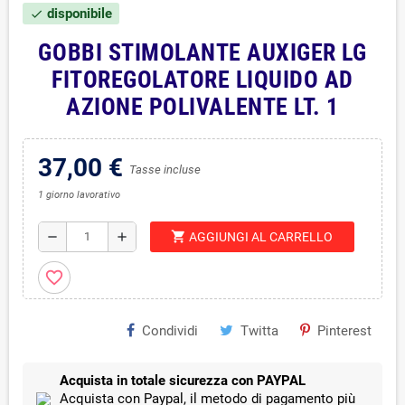
disponibile
check
GOBBI STIMOLANTE AUXIGER LG
FITOREGOLATORE LIQUIDO AD
AZIONE POLIVALENTE LT. 1
37,00 €
Tasse incluse
1 giorno lavorativo
shopping_cart
remove
add
AGGIUNGI AL CARRELLO
favorite_border
Condividi
Twitta
Pinterest
Acquista in totale sicurezza con PAYPAL
Acquista con Paypal, il metodo di pagamento più