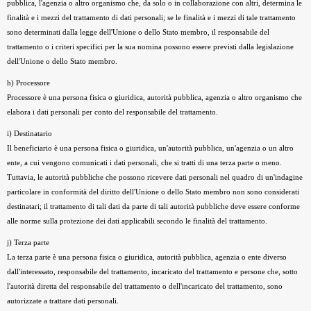
pubblica, l'agenzia o altro organismo che, da solo o in collaborazione con altri, determina le
finalità e i mezzi del trattamento di dati personali; se le finalità e i mezzi di tale trattamento
sono determinati dalla legge dell'Unione o dello Stato membro, il responsabile del
trattamento o i criteri specifici per la sua nomina possono essere previsti dalla legislazione
dell'Unione o dello Stato membro.
h) Processore
Processore è una persona fisica o giuridica, autorità pubblica, agenzia o altro organismo che
elabora i dati personali per conto del responsabile del trattamento.
i) Destinatario
Il beneficiario è una persona fisica o giuridica, un'autorità pubblica, un'agenzia o un altro
ente, a cui vengono comunicati i dati personali, che si tratti di una terza parte o meno.
Tuttavia, le autorità pubbliche che possono ricevere dati personali nel quadro di un'indagine
particolare in conformità del diritto dell'Unione o dello Stato membro non sono considerati
destinatari; il trattamento di tali dati da parte di tali autorità pubbliche deve essere conforme
alle norme sulla protezione dei dati applicabili secondo le finalità del trattamento.
j) Terza parte
La terza parte è una persona fisica o giuridica, autorità pubblica, agenzia o ente diverso
dall'interessato, responsabile del trattamento, incaricato del trattamento e persone che, sotto
l'autorità diretta del responsabile del trattamento o dell'incaricato del trattamento, sono
autorizzate a trattare dati personali.