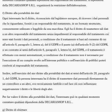
momento contattare qualsiasi dipendente del responsabile del trattamento. Il dipendente
della DECARIASHOP S.R.L. organizzerà la restrizione dell'elaborazione.
f) Diritto alla portabilità dei dati
Ogni interessato ha il diritto, riconosciuto dal legislatore europeo, di ricevere i dati personali
che lo riguardano, forniti a un responsabile del trattamento, in un formato strutturato,
comunemente utilizzato e leggibile da una macchina. Egli ha il diritto di trasmettere tali dati
a un altro responsabile del trattamento senza impedimenti al responsabile del trattamento cui
sono stati forniti i dati personali, a condizione che il trattamento si basi sul consenso di cui
all'articolo 6, paragrafo 1, lettera a), del il GDPR o il punto (a) dell'articolo 9 (2) del GDPR,
o un contratto ai sensi dell'articolo 6, paragrafo 1, lettera b), del GDPR, e il trattamento è
effettuato con mezzi automatizzati, a condizione che il trattamento non è necessario per
l'esecuzione di un compito svolto nell'interesse pubblico o nell'esercizio di pubblici poteri
conferiti al responsabile del trattamento.
Inoltre, nell'esercizio del suo diritto alla portabilità dei dati ai sensi dell'articolo 20, paragrafo
1, del GDPR, la persona interessata ha il diritto di trasmettere dati personali direttamente da
un controllore a un altro, ove tecnicamente fattibile e nel fare ciò non influenzare
negativamente i diritti e le libertà degli altri.
Per far valere il diritto alla portabilità dei dati, l'interessato può in qualsiasi momento
contattare qualsiasi dipendente della DECARIASHOP S.R.L..
g) Diritto di obiettare