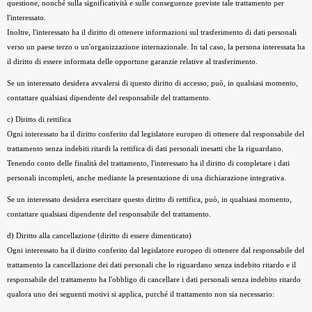
questione, nonché sulla significatività e sulle conseguenze previste tale trattamento per
l'interessato.
Inoltre, l'interessato ha il diritto di ottenere informazioni sul trasferimento di dati personali
verso un paese terzo o un'organizzazione internazionale. In tal caso, la persona interessata ha
il diritto di essere informata delle opportune garanzie relative al trasferimento.
Se un interessato desidera avvalersi di questo diritto di accesso, può, in qualsiasi momento,
contattare qualsiasi dipendente del responsabile del trattamento.
c) Diritto di rettifica
Ogni interessato ha il diritto conferito dal legislatore europeo di ottenere dal responsabile del
trattamento senza indebiti ritardi la rettifica di dati personali inesatti che la riguardano.
Tenendo conto delle finalità del trattamento, l'interessato ha il diritto di completare i dati
personali incompleti, anche mediante la presentazione di una dichiarazione integrativa.
Se un interessato desidera esercitare questo diritto di rettifica, può, in qualsiasi momento,
contattare qualsiasi dipendente del responsabile del trattamento.
d) Diritto alla cancellazione (diritto di essere dimenticato)
Ogni interessato ha il diritto conferito dal legislatore europeo di ottenere dal responsabile del
trattamento la cancellazione dei dati personali che lo riguardano senza indebito ritardo e il
responsabile del trattamento ha l'obbligo di cancellare i dati personali senza indebito ritardo
qualora uno dei seguenti motivi si applica, purché il trattamento non sia necessario: