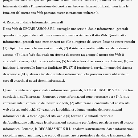
interessata disattiva l'impostazione dei cookie nel browser Internet utilizzato, non tutte le
funzioni del nostro sito Web possono essere interamente utilizzabili.
4. Raccolta di dati e informazioni generali
Il sito Web di DECARIASHOP S.R.L. raccoglie una serie di dati e informazioni generali
quando un soggetto dei dati o un sistema automatico richiama il sito Web. Questi dati e
informazioni generali sono memorizzati nei file di registro del server. Possono essere raccolti
(1) i tipi di browser e le versioni utilizzati, (2) il sistema operativo utilizzato dal sistema di
accesso, (3) il sito Web dal quale un sistema di accesso raggiunge il nostro sito Web (i
cosiddetti referrer), (4) il sotto -websites, (5) la data e l'ora di accesso al sito Internet, (6) un
indirizzo di protocollo Internet (indirizzo IP), (7) il fornitore di servizi Internet del sistema
di accesso e (8) qualsiasi altro dato simile e informazioni che possono essere utilizzate in
caso di attacchi ai nostri sistemi informatici.
Quando si utilizzano questi dati e informazioni generali, la DECARIASHOP S.R.L. non trae
conclusioni sull'interessato. Piuttosto, queste informazioni sono necessarie per (1) fornire
correttamente il contenuto del nostro sito web, (2) ottimizzare il contenuto del nostro sito
web e la sua pubblicità, (3) garantire la redditività a lungo termine dei nostri sistemi
informatici e della tecnologia del sito web e (4) fornire alle autorità incaricate
dell'applicazione della legge le informazioni necessarie per l'azione penale in caso di attacco
informatico. Pertanto, la DECARIASHOP S.R.L. analizza statisticamente dati e informazioni
raccolti in modo anonimo, allo scopo di aumentare la protezione dei dati e la sicurezza dei