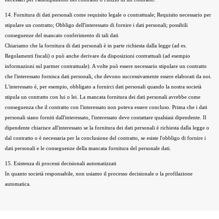
14. Fornitura di dati personali come requisito legale o contrattuale; Requisito necessario per
stipulare un contratto; Obbligo dell'interessato di fornire i dati personali; possibili
conseguenze del mancato conferimento di tali dati
Chiariamo che la fornitura di dati personali è in parte richiesta dalla legge (ad es.
Regolamenti fiscali) o può anche derivare da disposizioni contrattuali (ad esempio
informazioni sul partner contrattuale). A volte può essere necessario stipulare un contratto
che l'interessato fornisca dati personali, che devono successivamente essere elaborati da noi.
L'interessato è, per esempio, obbligato a fornirci dati personali quando la nostra società
stipula un contratto con lui o lei. La mancata fornitura dei dati personali avrebbe come
conseguenza che il contratto con l'interessato non poteva essere concluso. Prima che i dati
personali siano forniti dall'interessato, l'interessato deve contattare qualsiasi dipendente. Il
dipendente chiarisce all'interessato se la fornitura dei dati personali è richiesta dalla legge o
dal contratto o è necessaria per la conclusione del contratto, se esiste l'obbligo di fornire i
dati personali e le conseguenze della mancata fornitura del personale dati.
15. Esistenza di processi decisionali automatizzati
In quanto società responsabile, non usiamo il processo decisionale o la profilazione
automatica.