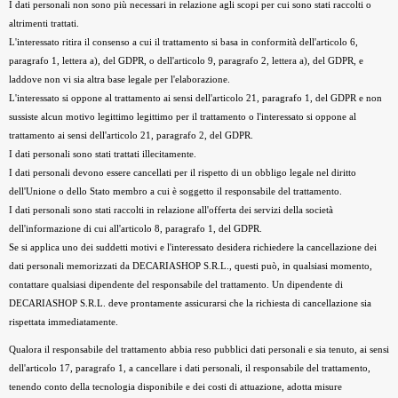
I dati personali non sono più necessari in relazione agli scopi per cui sono stati raccolti o
altrimenti trattati.
L'interessato ritira il consenso a cui il trattamento si basa in conformità dell'articolo 6,
paragrafo 1, lettera a), del GDPR, o dell'articolo 9, paragrafo 2, lettera a), del GDPR, e
laddove non vi sia altra base legale per l'elaborazione.
L'interessato si oppone al trattamento ai sensi dell'articolo 21, paragrafo 1, del GDPR e non
sussiste alcun motivo legittimo legittimo per il trattamento o l'interessato si oppone al
trattamento ai sensi dell'articolo 21, paragrafo 2, del GDPR.
I dati personali sono stati trattati illecitamente.
I dati personali devono essere cancellati per il rispetto di un obbligo legale nel diritto
dell'Unione o dello Stato membro a cui è soggetto il responsabile del trattamento.
I dati personali sono stati raccolti in relazione all'offerta dei servizi della società
dell'informazione di cui all'articolo 8, paragrafo 1, del GDPR.
Se si applica uno dei suddetti motivi e l'interessato desidera richiedere la cancellazione dei
dati personali memorizzati da DECARIASHOP S.R.L., questi può, in qualsiasi momento,
contattare qualsiasi dipendente del responsabile del trattamento. Un dipendente di
DECARIASHOP S.R.L. deve prontamente assicurarsi che la richiesta di cancellazione sia
rispettata immediatamente.
Qualora il responsabile del trattamento abbia reso pubblici dati personali e sia tenuto, ai sensi
dell'articolo 17, paragrafo 1, a cancellare i dati personali, il responsabile del trattamento,
tenendo conto della tecnologia disponibile e dei costi di attuazione, adotta misure