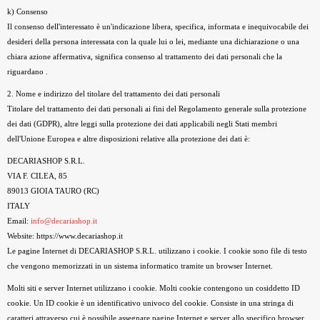
k) Consenso
Il consenso dell'interessato è un'indicazione libera, specifica, informata e inequivocabile dei
desideri della persona interessata con la quale lui o lei, mediante una dichiarazione o una
chiara azione affermativa, significa consenso al trattamento dei dati personali che la
riguardano .
2. Nome e indirizzo del titolare del trattamento dei dati personali
Titolare del trattamento dei dati personali ai fini del Regolamento generale sulla protezione
dei dati (GDPR), altre leggi sulla protezione dei dati applicabili negli Stati membri
dell'Unione Europea e altre disposizioni relative alla protezione dei dati è:
DECARIASHOP S.R.L.
VIA F. CILEA, 85
89013 GIOIA TAURO (RC)
ITALY
Email:
info@decariashop.it
Website: https://www.decariashop.it
Le pagine Internet di DECARIASHOP S.R.L. utilizzano i cookie. I cookie sono file di testo
che vengono memorizzati in un sistema informatico tramite un browser Internet.
Molti siti e server Internet utilizzano i cookie. Molti cookie contengono un cosiddetto ID
cookie. Un ID cookie è un identificativo univoco del cookie. Consiste in una stringa di
caratteri attraverso cui è possibile assegnare pagine Internet e server allo specifico browser