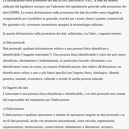
La dichiarazione sulla protezione dei dati di DECARIASHOP S.R.L. si basa sui termini
utilizzati dal legislatore europeo per l'adozione del regolamento generale sulla protezione dei
dati (GDPR). La nostra dichiarazione sulla protezione dei dati dovrebbe essere leggibile e
comprensibile per il pubblico in generale, nonché per i nostri clienti e partner commerciali.
Per garantire ciò, vorremmo innanzitutto spiegare la terminologia utilizzata.
In questa dichiarazione sulla protezione dei dati, utilizziamo, tra l'altro, i seguenti termini:
a) Dati personali
Dati personali: qualsiasi informazione relativa a una persona fisica identificata o
identificabile ("soggetto interessato"). Una persona fisica identificabile è colui che può essere
identificato, direttamente o indirettamente, in particolare facendo riferimento a un
identificatore come un nome, un numero d'identificazione, dati relativi all'ubicazione, un
identificatore online o uno o più fattori specifici per l'aspetto fisico, fisiologico, identità
genetica, mentale, economica, culturale o sociale di quella persona naturale.
b) Oggetto dei dati
L'interessato è una persona fisica identificata o identificabile, i cui dati personali sono trattati
dal responsabile del trattamento per l'elaborazione.
c) Elaborazione
L'elaborazione è qualsiasi operazione o insieme di operazioni eseguite su dati personali o su
set di dati personali, anche con strumenti automatizzati, come raccolta, registrazione,
organizzazione, strutturazione, conservazione, adattamento o alterazione, recupero,