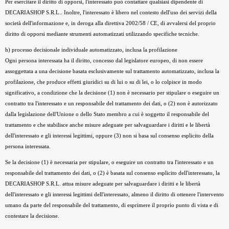
Per esercitare il diritto di opporsi, l'interessato può contattare qualsiasi dipendente di
DECARIASHOP S.R.L.. Inoltre, l'interessato è libero nel contesto dell'uso dei servizi della
società dell'informazione e, in deroga alla direttiva 2002/58 / CE, di avvalersi del proprio
diritto di opporsi mediante strumenti automatizzati utilizzando specifiche tecniche.
h) processo decisionale individuale automatizzato, inclusa la profilazione
Ogni persona interessata ha il diritto, concesso dal legislatore europeo, di non essere
assoggettata a una decisione basata esclusivamente sul trattamento automatizzato, inclusa la
profilazione, che produce effetti giuridici su di lui o su di lei, o lo colpisce in modo
significativo, a condizione che la decisione (1) non è necessario per stipulare o eseguire un
contratto tra l'interessato e un responsabile del trattamento dei dati, o (2) non è autorizzato
dalla legislazione dell'Unione o dello Stato membro a cui è soggetto il responsabile del
trattamento e che stabilisce anche misure adeguate per salvaguardare i diritti e le libertà
dell'interessato e gli interessi legittimi, oppure (3) non si basa sul consenso esplicito della
persona interessata.
Se la decisione (1) è necessaria per stipulare, o eseguire un contratto tra l'interessato e un
responsabile del trattamento dei dati, o (2) è basata sul consenso esplicito dell'interessato, la
DECARIASHOP S.R.L. attua misure adeguate per salvaguardare i diritti e le libertà
dell'interessato e gli interessi legittimi dell'interessato, almeno il diritto di ottenere l'intervento
umano da parte del responsabile del trattamento, di esprimere il proprio punto di vista e di
contestare la decisione.