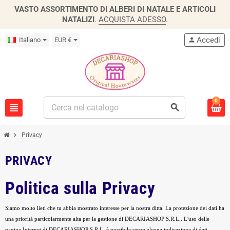
VASTO ASSORTIMENTO DI ALBERI DI NATALE E ARTICOLI
NATALIZI
.
ACQUISTA ADESSO
.
Accedi
Italiano
EUR €
person
0
view_headline
search
chevron_right
Privacy
PRIVACY
Politica sulla Privacy
Siamo molto lieti che tu abbia mostrato interesse per la nostra ditta. La protezione dei dati ha
una priorità particolarmente alta per la gestione di DECARIASHOP S.R.L.. L'uso delle
pagine Internet di DECARIASHOP S.R.L. è possibile senza alcuna indicazione di dati