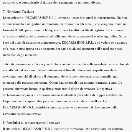
trattamento o comunicarlo al titolare del trattamento in un modo diverso.
7. Newsletter-Tracking
La newsletter di DECARIASHOP S.R.L. contiene i cosiddetti pixel di tracciamento. Un pixel
di tracciamento è un grafico in miniatura incorporato in tali e-mail, che vengono inviati in
formato HTML per consentire la registrazione e l'analisi dei file di registro. Ciò consente
un'analisi statistica del successo o del fallimento delle campagne di marketing online. Sulla
base del pixel di tracciamento incorporato, DECARIASHOP S.R.L. può vedere se e quando
un'e-mail è stata aperta da un soggetto dei dati e quali collegamenti nell'e-mail sono stati
richiamati dagli interessati.
Tali dati personali raccolti nei pixel di tracciamento contenuti nelle newsletter sono archiviati
e analizzati dal responsabile del trattamento al fine di ottimizzare la spedizione della
newsletter, nonché di adattare il contenuto delle future newsletter ancora meglio agli
interessi della persona interessata. Questi dati personali non saranno trasmessi a terzi. Le
persone interessate hanno in qualsiasi momento il diritto di revocare la rispettiva
dichiarazione separata di consenso emessa mediante la procedura di doppia accettazione.
Dopo una revoca, questi dati personali saranno cancellati dal controllore. La
DECARIASHOP S.R.L. considera automaticamente un recesso dal ricevimento della
newsletter come una revoca.
8. Possibilità di contatto tramite il sito web
Il sito web di DECARIASHOP S.R.L. contiene informazioni che consentono un contatto