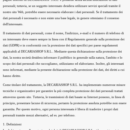
personali; tuttavia, se un soggetto interessato desidera utilizzare servizi speciali tramite il
nostro sito Web, potrebbe essere necessario elaborare i dati personali. Se il trattamento dei
dati personali è necessario e non esiste una base legale, in genere otteniamo il consenso
dell'interessato.
Il trattamento di dati personali, come il nome, l'indirizzo, e-mail o il numero di telefono di
un interessato deve essere sempre in linea con il Regolamento generale sulla protezione dei
dati (GDPR) e in conformità con la protezione dei dati specifici per paese regolamenti
applicabili al DECARIASHOP S.R.L.. Mediante questa dichiarazione sulla protezione dei
dati, la nostra società desidera informare il pubblico in generale sulla natura, l'ambito e lo
scopo dei dati personali che raccogliamo, utilizziamo ed elaboriamo. Inoltre, gli interessati
sono informati, mediante la presente dichiarazione sulla protezione dei dati, dei diritti a cui
hanno diritto.
Come titolare del trattamento, la DECARIASHOP S.R.L. ha implementato numerose misure
tecniche e organizzative per garantire la più completa protezione dei dati personali trattati
attraverso questo sito. Tuttavia, le trasmissioni di dati basate su Internet possono, in linea di
principio, presentare lacune di sicurezza, pertanto la protezione assoluta potrebbe non essere
garantita. Per questo motivo, ogni persona interessata è libera di trasferire i propri dati
personali tramite mezzi alternativi, ad es. per telefono.
1. Definizioni