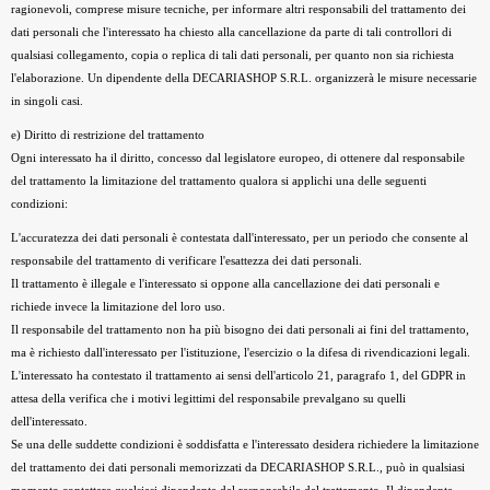
ragionevoli, comprese misure tecniche, per informare altri responsabili del trattamento dei
dati personali che l'interessato ha chiesto alla cancellazione da parte di tali controllori di
qualsiasi collegamento, copia o replica di tali dati personali, per quanto non sia richiesta
l'elaborazione. Un dipendente della DECARIASHOP S.R.L. organizzerà le misure necessarie
in singoli casi.
e) Diritto di restrizione del trattamento
Ogni interessato ha il diritto, concesso dal legislatore europeo, di ottenere dal responsabile
del trattamento la limitazione del trattamento qualora si applichi una delle seguenti
condizioni:
L'accuratezza dei dati personali è contestata dall'interessato, per un periodo che consente al
responsabile del trattamento di verificare l'esattezza dei dati personali.
Il trattamento è illegale e l'interessato si oppone alla cancellazione dei dati personali e
richiede invece la limitazione del loro uso.
Il responsabile del trattamento non ha più bisogno dei dati personali ai fini del trattamento,
ma è richiesto dall'interessato per l'istituzione, l'esercizio o la difesa di rivendicazioni legali.
L'interessato ha contestato il trattamento ai sensi dell'articolo 21, paragrafo 1, del GDPR in
attesa della verifica che i motivi legittimi del responsabile prevalgano su quelli
dell'interessato.
Se una delle suddette condizioni è soddisfatta e l'interessato desidera richiedere la limitazione
del trattamento dei dati personali memorizzati da DECARIASHOP S.R.L., può in qualsiasi