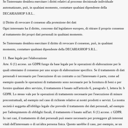
Se l'interessato desidera esercitare i diritti relativi al processo decisionale individuale
automatizzato, può, in qualsiasi momento, contattare qualsiasi dipendente della
DECARIASHOP S.R.L..
i) Diritto di revocare il consenso alla protezione dei dati
Ogni interessato ha il diritto, concesso dal legislatore europeo, di ritirare il proprio consenso
al trattamento dei propri dati personali in qualsiasi momento.
Se l'interessato desidera esercitare il diritto di revocare il consenso, può, in qualsiasi
momento, contattare qualsiasi dipendente della DECARIASHOP S.R.L..
11. Base legale per l'elaborazione
Arte. 6 (1) acceso. un GDPR funge da base legale per le operazioni di elaborazione per le
quali otteniamo il consenso per uno scopo di elaborazione specifico. Se il trattamento di dati
personali è necessario per l'esecuzione di un contratto a cui l'interessato è parte, come ad
esempio quando le operazioni di trattamento sono necessarie per la fornitura di beni o per
fornire qualsiasi altro servizio, il trattamento è basato sull'articolo 6, paragrafo 1, lettera lit. b
GDPR. Lo stesso vale per le operazioni di trattamento necessarie per l'esecuzione di misure
precontrattuali, ad esempio nel caso di richieste relative ai nostri prodotti o servizi. La nostra
società è soggetta all'obbligo legale che prevede il trattamento dei dati personali, ad esempio
per l'adempimento di obblighi fiscali, il trattamento è basato sull'art. 6 (1) acceso. c GDPR.
In rari casi, il trattamento di dati personali può essere necessario per proteggere gli interessi
vitali dell'interessato o di un'altra persona fisica. Questo sarebbe il caso, per esempio, se un