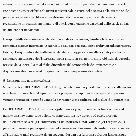
consentire al responsabile del trattamento di offrire ai soggetti dei dati contenuti o servizi
che possono essere offerti agli utenti registrati solo a causa della natura della questione. Le
persone registrate sono libere di modificare i dati personali specificati durante la
registrazione in qualsiasi momento o di averli completamente cancellati dallo stock di dati
del titolare del trattamento.
Il responsabile del trattamento dei dati, in qualsiasi momento, fornisce informazioni su
richiesta a ciascun interessato in merito a quali dati personali sono archiviati sull'interessato.
Inoltre, il responsabile del trattamento dei dati correggerà o cancellerà i dati personali su
richiesta o indicazione dell'interessato, nella misura in cui non vi siano obblighi di custodia
previsti dalla legge. La totalità dei dipendenti del responsabile del trattamento è a
disposizione degli interessati in questo ambito come persone di contatto.
6. Iscrizione alle nostre newsletter
Sul sito web di DECARIASHOP S.R.L., gli utenti hanno la possibilità d'iscriversi alla nostra
newsletter. La maschera d'input utilizzata per questo scopo determina quali dati personali
vengono trasmessi, nonché quando la newsletter viene ordinata dal titolare del trattamento.
La DECARIASHOP S.R.L. informa regolarmente i propri clienti e partner commerciali
tramite una newsletter sulle offerte commerciali. La newsletter può essere ricevuta
dall'interessato solo se (1) l'interessato ha un indirizzo e-mail valido e (2) i registri della
persona interessata per la spedizione della newsletter. Una e-mail di conferma verrà inviata
all'indirizzo e-mail registrato da un soggetto dei dati per la prima volta per la spedizione