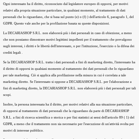
Ogni interessato ha il diritto, riconosciuto dal legislatore europeo di opporsi, per motivi
relativi alla propria situazione particolare, in qualsiasi momento, al trattamento di dati
personali che lo riguardano, che si basa sul punto (e) o (f) ) dell'articolo 6, paragrafo 1, del
GDPR. Questo vale anche per la profilazione basata su queste disposizioni.
La DECARIASHOP S.R.L. non elaborerà più i dati personali in caso di obiezione, a meno
che non possiamo dimostrare motivi legittimi impellenti per il trattamento che prevalgono
sugli interessi, i diritti e le libertà dell'interessato, o per l'istituzione, l'esercizio o la difesa dei
crediti legali .
Se la DECARIASHOP S.R.L. tratta i dati personali a fini di marketing diretto, l'interessato ha
il diritto di opporsi in qualsiasi momento al trattamento dei dati personali che lo riguardano
per tale marketing. Ciò si applica alla profilazione nella misura in cui è correlata a tale
marketing diretto. Se l'interessato si oppone a DECARIASHOP S.R.L. per l'elaborazione a
fini di marketing diretto, la DECARIASHOP S.R.L. non elaborerà più i dati personali per tali
scopi.
Inoltre, la persona interessata ha il diritto, per motivi relativi alla sua situazione particolare,
di opporsi al trattamento di dati personali che la riguardano da parte di DECARIASHOP
S.R.L. a fini di ricerca scientifica o storica o per fini statistici ai sensi dell'articolo 89 ( 1) del
GDPR, a meno che il trattamento non sia necessario per l'esecuzione di un'attività svolta per
motivi di interesse pubblico.