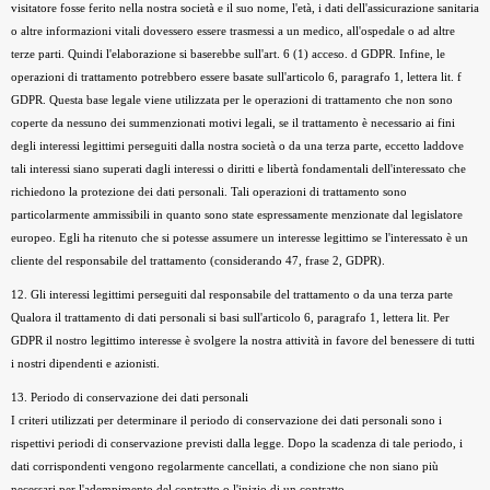
visitatore fosse ferito nella nostra società e il suo nome, l'età, i dati dell'assicurazione sanitaria
o altre informazioni vitali dovessero essere trasmessi a un medico, all'ospedale o ad altre
terze parti. Quindi l'elaborazione si baserebbe sull'art. 6 (1) acceso. d GDPR. Infine, le
operazioni di trattamento potrebbero essere basate sull'articolo 6, paragrafo 1, lettera lit. f
GDPR. Questa base legale viene utilizzata per le operazioni di trattamento che non sono
coperte da nessuno dei summenzionati motivi legali, se il trattamento è necessario ai fini
degli interessi legittimi perseguiti dalla nostra società o da una terza parte, eccetto laddove
tali interessi siano superati dagli interessi o diritti e libertà fondamentali dell'interessato che
richiedono la protezione dei dati personali. Tali operazioni di trattamento sono
particolarmente ammissibili in quanto sono state espressamente menzionate dal legislatore
europeo. Egli ha ritenuto che si potesse assumere un interesse legittimo se l'interessato è un
cliente del responsabile del trattamento (considerando 47, frase 2, GDPR).
12. Gli interessi legittimi perseguiti dal responsabile del trattamento o da una terza parte
Qualora il trattamento di dati personali si basi sull'articolo 6, paragrafo 1, lettera lit. Per
GDPR il nostro legittimo interesse è svolgere la nostra attività in favore del benessere di tutti
i nostri dipendenti e azionisti.
13. Periodo di conservazione dei dati personali
I criteri utilizzati per determinare il periodo di conservazione dei dati personali sono i
rispettivi periodi di conservazione previsti dalla legge. Dopo la scadenza di tale periodo, i
dati corrispondenti vengono regolarmente cancellati, a condizione che non siano più
necessari per l'adempimento del contratto o l'inizio di un contratto.