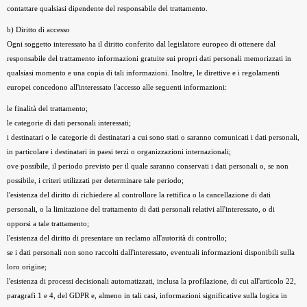
contattare qualsiasi dipendente del responsabile del trattamento.
b) Diritto di accesso
Ogni soggetto interessato ha il diritto conferito dal legislatore europeo di ottenere dal
responsabile del trattamento informazioni gratuite sui propri dati personali memorizzati in
qualsiasi momento e una copia di tali informazioni. Inoltre, le direttive e i regolamenti
europei concedono all'interessato l'accesso alle seguenti informazioni:
le finalità del trattamento;
le categorie di dati personali interessati;
i destinatari o le categorie di destinatari a cui sono stati o saranno comunicati i dati personali,
in particolare i destinatari in paesi terzi o organizzazioni internazionali;
ove possibile, il periodo previsto per il quale saranno conservati i dati personali o, se non
possibile, i criteri utilizzati per determinare tale periodo;
l'esistenza del diritto di richiedere al controllore la rettifica o la cancellazione di dati
personali, o la limitazione del trattamento di dati personali relativi all'interessato, o di
opporsi a tale trattamento;
l'esistenza del diritto di presentare un reclamo all'autorità di controllo;
se i dati personali non sono raccolti dall'interessato, eventuali informazioni disponibili sulla
loro origine;
l'esistenza di processi decisionali automatizzati, inclusa la profilazione, di cui all'articolo 22,
paragrafi 1 e 4, del GDPR e, almeno in tali casi, informazioni significative sulla logica in