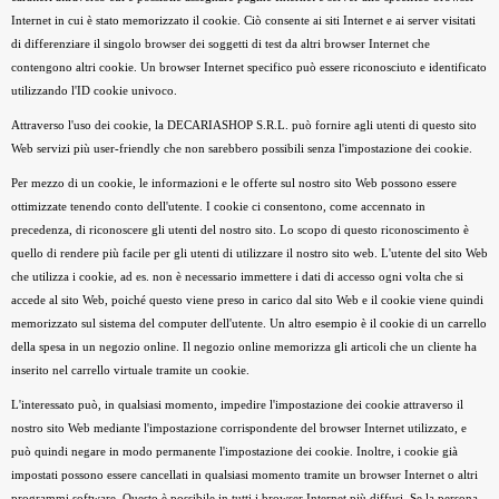
Internet in cui è stato memorizzato il cookie. Ciò consente ai siti Internet e ai server visitati
di differenziare il singolo browser dei soggetti di test da altri browser Internet che
contengono altri cookie. Un browser Internet specifico può essere riconosciuto e identificato
utilizzando l'ID cookie univoco.
Attraverso l'uso dei cookie, la DECARIASHOP S.R.L. può fornire agli utenti di questo sito
Web servizi più user-friendly che non sarebbero possibili senza l'impostazione dei cookie.
Per mezzo di un cookie, le informazioni e le offerte sul nostro sito Web possono essere
ottimizzate tenendo conto dell'utente. I cookie ci consentono, come accennato in
precedenza, di riconoscere gli utenti del nostro sito. Lo scopo di questo riconoscimento è
quello di rendere più facile per gli utenti di utilizzare il nostro sito web. L'utente del sito Web
che utilizza i cookie, ad es. non è necessario immettere i dati di accesso ogni volta che si
accede al sito Web, poiché questo viene preso in carico dal sito Web e il cookie viene quindi
memorizzato sul sistema del computer dell'utente. Un altro esempio è il cookie di un carrello
della spesa in un negozio online. Il negozio online memorizza gli articoli che un cliente ha
inserito nel carrello virtuale tramite un cookie.
L'interessato può, in qualsiasi momento, impedire l'impostazione dei cookie attraverso il
nostro sito Web mediante l'impostazione corrispondente del browser Internet utilizzato, e
può quindi negare in modo permanente l'impostazione dei cookie. Inoltre, i cookie già
impostati possono essere cancellati in qualsiasi momento tramite un browser Internet o altri
programmi software. Questo è possibile in tutti i browser Internet più diffusi. Se la persona