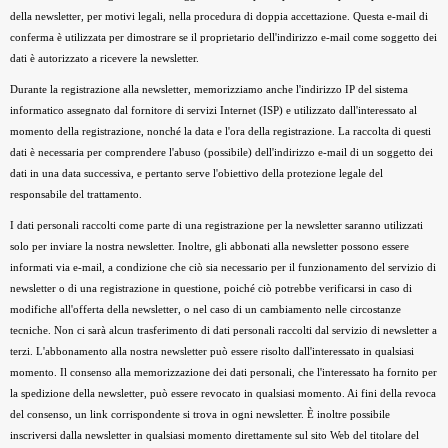
della newsletter, per motivi legali, nella procedura di doppia accettazione. Questa e-mail di
conferma è utilizzata per dimostrare se il proprietario dell'indirizzo e-mail come soggetto dei
dati è autorizzato a ricevere la newsletter.
Durante la registrazione alla newsletter, memorizziamo anche l'indirizzo IP del sistema
informatico assegnato dal fornitore di servizi Internet (ISP) e utilizzato dall'interessato al
momento della registrazione, nonché la data e l'ora della registrazione. La raccolta di questi
dati è necessaria per comprendere l'abuso (possibile) dell'indirizzo e-mail di un soggetto dei
dati in una data successiva, e pertanto serve l'obiettivo della protezione legale del
responsabile del trattamento.
I dati personali raccolti come parte di una registrazione per la newsletter saranno utilizzati
solo per inviare la nostra newsletter. Inoltre, gli abbonati alla newsletter possono essere
informati via e-mail, a condizione che ciò sia necessario per il funzionamento del servizio di
newsletter o di una registrazione in questione, poiché ciò potrebbe verificarsi in caso di
modifiche all'offerta della newsletter, o nel caso di un cambiamento nelle circostanze
tecniche. Non ci sarà alcun trasferimento di dati personali raccolti dal servizio di newsletter a
terzi. L'abbonamento alla nostra newsletter può essere risolto dall'interessato in qualsiasi
momento. Il consenso alla memorizzazione dei dati personali, che l'interessato ha fornito per
la spedizione della newsletter, può essere revocato in qualsiasi momento. Ai fini della revoca
del consenso, un link corrispondente si trova in ogni newsletter. È inoltre possibile
inscriversi dalla newsletter in qualsiasi momento direttamente sul sito Web del titolare del