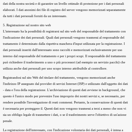
dati della nostra società e di garantire un livello ottimale di protezione per i dati personali
elaborati. I dati anonimi dei file di registro del server vengono memorizzati separatamente
da tutti i dati personali forniti da un interessato.
5. Registrazione sul nostro sito web
L'interessato ha la possibilità di registrarsi sul sito web del responsabile del trattamento con
l'indicazione dei dati personali. Quali dati personali vengono trasmessi al responsabile del
trattamento è determinato dalla rispettiva maschera d'input utilizzata per la registrazione. I
dati personali inseriti dall'interessato sono raccolti e memorizzati esclusivamente per uso
interno dal responsabile del trattamento e per i propri scopi. Il responsabile del trattamento
può richiedere il trasferimento a uno o più processori (ad esempio un servizio pacchi) che
utilizza anche dati personali per uno scopo interno attribuibile al controllore.
Registrandosi sul sito Web del titolare del trattamento, vengono memorizzati anche
l'indirizzo IP assegnato dal provider di servizi Internet (ISP) e utilizzato dall'oggetto dei dati
- data e l'ora della registrazione. L'archiviazione di questi dati avviene in background, che
questo è l'unico modo per prevenire l'uso improprio dei nostri servizi e, se necessario, per
rendere possibile l'investigazione di reati commessi. Pertanto, la conservazione di questi dati
è necessaria per proteggere il. Questi dati non vengono trasmessi a terzi a meno che non vi
sia un obbligo legale di trasmettere i dati, o se il trasferimento serve l'obiettivo di un'azione
penale.
La registrazione dell'interessato, con l'indicazione volontaria dei dati personali, è intesa a