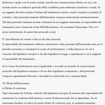
elettronico rapido con la nostra società, nonché una comunicazione diretta con noi, che
include anche un indirizzo generale della cosiddetta posta elettronica (indirizzo e-mail). Se
un soggetto dei dati contatta il titolare del trattamento tramite e-mail o tramite un modulo di
contatto, i dati personali trasmessi dall'interessato vengono memorizzati automaticamente.
Tali dati personali trasmessi su base volontaria da un soggetto interessato al responsabile del
trattamento sono conservati ai fini dell'elaborazione o di contattare l'interessato. Non vi è
alcun trasferimento di questi dati personali a terzi.
9. Cancellazione di routine e blocco dei dati personali
Il responsabile del trattamento elabora e memorizza i dati personali dell'interessato solo per il
periodo necessario a conseguire lo scopo di archiviazione, o nella misura in cui ciò è
concesso dal legislatore europeo o da altri legislatori in leggi o regolamenti a cui è soggetto
il responsabile del trattamento.
Se lo scopo di archiviazione non è applicabile o se scade un periodo di conservazione
prescritto dal legislatore europeo o da un altro legislatore competente, i dati personali
vengono regolarmente bloccati o cancellati in conformità con i requisiti legali.
10. Diritti dell'interessato
a) Diritto di conferma
Ogni interessato ha il diritto conferito dal legislatore europeo di ottenere dal responsabile del
trattamento la conferma dell'esistenza o meno di dati personali che lo riguardano. Se un
interessato desidera avvalersi di questo diritto di conferma, può, in qualsiasi momento,