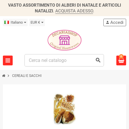
VASTO ASSORTIMENTO DI ALBERI DI NATALE E ARTICOLI
NATALIZI
.
ACQUISTA ADESSO
.
Accedi
Italiano
EUR €
person
0
view_headline
search
chevron_right
CEREALI E SACCHI