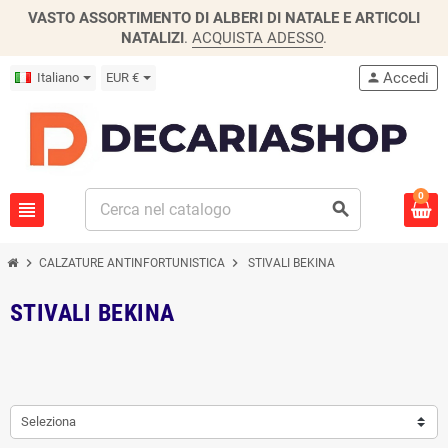
VASTO ASSORTIMENTO DI ALBERI DI NATALE E ARTICOLI
NATALIZI
.
ACQUISTA ADESSO
.
Accedi
Italiano
EUR €
person
0
view_headline
search
chevron_right
chevron_right
CALZATURE ANTINFORTUNISTICA
STIVALI BEKINA
STIVALI BEKINA
Seleziona