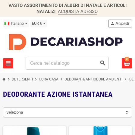
VASTO ASSORTIMENTO DI ALBERI DI NATALE E ARTICOLI
NATALIZI
.
ACQUISTA ADESSO
.
Accedi
Italiano
EUR €
person
0
view_headline
search
chevron_right
chevron_right
chevron_right
chevron_right
DETERGENTI
CURA CASA
DEDORANTI/ANTIODORE AMBIENTI
DE
DEODORANTE AZIONE ISTANTANEA
Seleziona