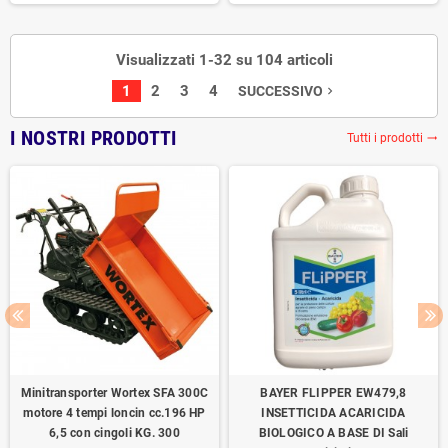
Visualizzati 1-32 su 104 articoli
1
2
3
4
SUCCESSIVO
navigate_next
I NOSTRI PRODOTTI
Tutti i prodotti
trending_flat
Minitransporter Wortex SFA 300C
BAYER FLIPPER EW479,8
motore 4 tempi loncin cc.196 HP
INSETTICIDA ACARICIDA
6,5 con cingoli KG. 300
BIOLOGICO A BASE DI Sali