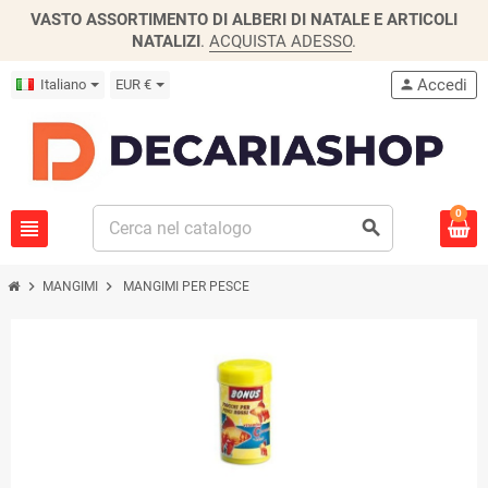
VASTO ASSORTIMENTO DI ALBERI DI NATALE E ARTICOLI
NATALIZI
.
ACQUISTA ADESSO
.
Accedi
Italiano
EUR €
person
0
view_headline
search
chevron_right
chevron_right
MANGIMI
MANGIMI PER PESCE