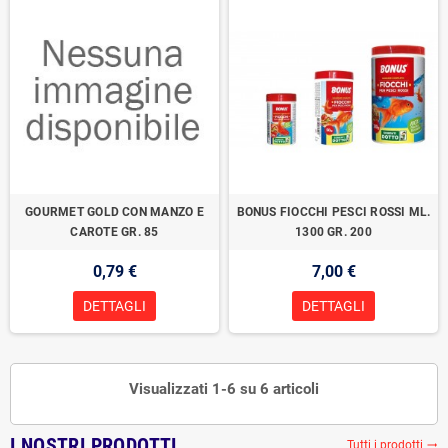
GOURMET GOLD CON MANZO E
BONUS FIOCCHI PESCI ROSSI ML.
CAROTE GR. 85
1300 GR. 200
0,79 €
7,00 €
DETTAGLI
DETTAGLI
Visualizzati 1-6 su 6 articoli
I NOSTRI PRODOTTI
Tutti i prodotti
trending_flat