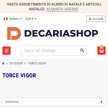
VASTO ASSORTIMENTO DI ALBERI DI NATALE E ARTICOLI
NATALIZI
.
ACQUISTA ADESSO
.
Accedi
Italiano
EUR €
person
0
view_headline
search
chevron_right
chevron_right
OUTDOOR
TORCE VIGOR
TORCE VIGOR
Seleziona