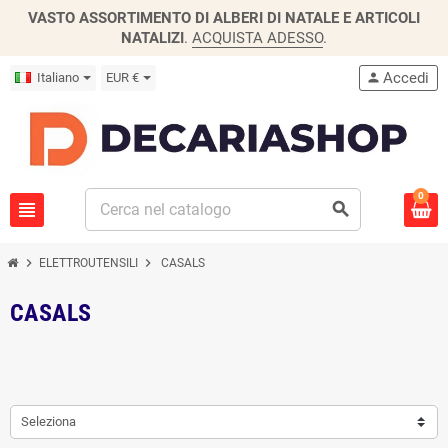
VASTO ASSORTIMENTO DI ALBERI DI NATALE E ARTICOLI
NATALIZI
.
ACQUISTA ADESSO
.
Accedi
Italiano
EUR €
person
0
view_headline
search
chevron_right
chevron_right
ELETTROUTENSILI
CASALS
CASALS
Seleziona