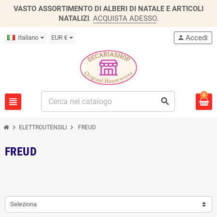
VASTO ASSORTIMENTO DI ALBERI DI NATALE E ARTICOLI
NATALIZI
.
ACQUISTA ADESSO
.
Accedi
Italiano
EUR €
person
0
view_headline
search
chevron_right
chevron_right
ELETTROUTENSILI
FREUD
FREUD
Seleziona