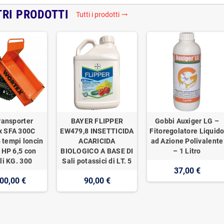
TRI PRODOTTI
Tutti i prodotti
trending_flat
ransporter
BAYER FLIPPER
Gobbi Auxiger LG –
x SFA 300C
EW479,8 INSETTICIDA
Fitoregolatore Liquid
 tempi loncin
ACARICIDA
ad Azione Polivalente
 HP 6,5 con
BIOLOGICO A BASE DI
– 1 Litro
li KG. 300
Sali potassici di LT. 5
37,00 €
00,00 €
90,00 €