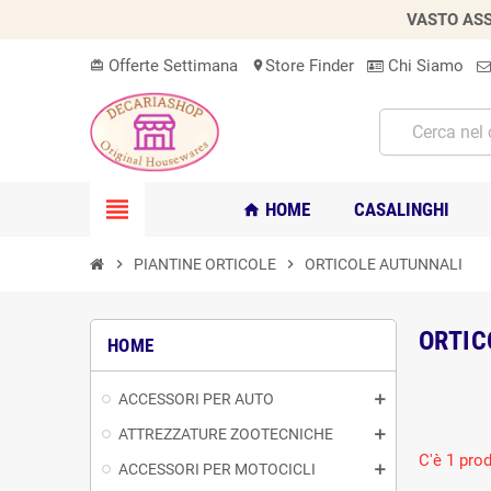
VASTO ASS
Offerte Settimana
Store Finder
Chi Siamo
card_giftcard
location_on
view_headline
HOME
CASALINGHI
home
chevron_right
PIANTINE ORTICOLE
chevron_right
ORTICOLE AUTUNNALI
ORTIC
HOME
ACCESSORI PER AUTO
ATTREZZATURE ZOOTECNICHE
C'è 1 prod
ACCESSORI PER MOTOCICLI