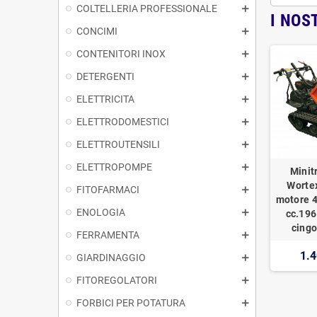
COLTELLERIA PROFESSIONALE
I NOS
CONCIMI
CONTENITORI INOX
DETERGENTI
ELETTRICITA
ELETTRODOMESTICI
ELETTROUTENSILI
ELETTROPOMPE
Minit
Worte
FITOFARMACI
motore 4
ENOLOGIA
cc.196
cingo
FERRAMENTA
1.4
GIARDINAGGIO
FITOREGOLATORI
FORBICI PER POTATURA