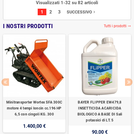
Visualizzati 1-32 su 82 articoli
1
2
3
SUCCESSIVO
navigate_next
I NOSTRI PRODOTTI
Tutti i prodotti
trending_flat
Minitransporter Wortex SFA 300C
BAYER FLIPPER EW479,8
motore 4 tempi loncin cc.196 HP
INSETTICIDA ACARICIDA
6,5 con cingoli KG. 300
BIOLOGICO A BASE DI Sali
potassici di LT. 5
1.400,00 €
90,00 €