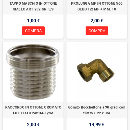
TAPPO MASCHIO IN OTTONE
PROLUNGA MF IN OTTONE 500
GIALLO ART. 292 GR. 3/8
GEBO 1/2 MF + MM. 10
1,00 €
2,00 €
COMPRA
COMPRA
RACCORDO IN OTTONE CROMATO
Gomito Bocchettone a 90 gradi con
FILETTATO 24x1M-1/2M
filetto F 22 x 3/4
2,00 €
14,99 €