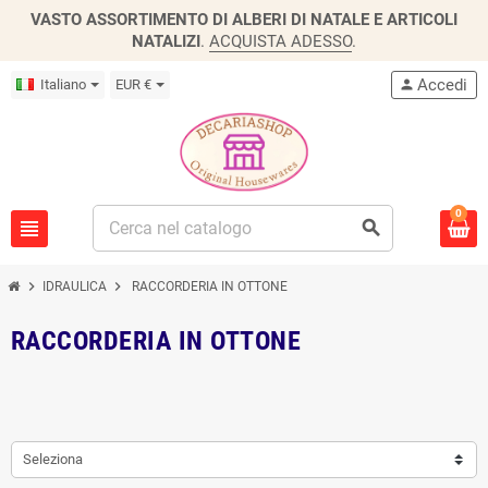
VASTO ASSORTIMENTO DI ALBERI DI NATALE E ARTICOLI
NATALIZI
.
ACQUISTA ADESSO
.
Accedi
Italiano
EUR €
person
0
view_headline
search
chevron_right
chevron_right
IDRAULICA
RACCORDERIA IN OTTONE
RACCORDERIA IN OTTONE
Seleziona