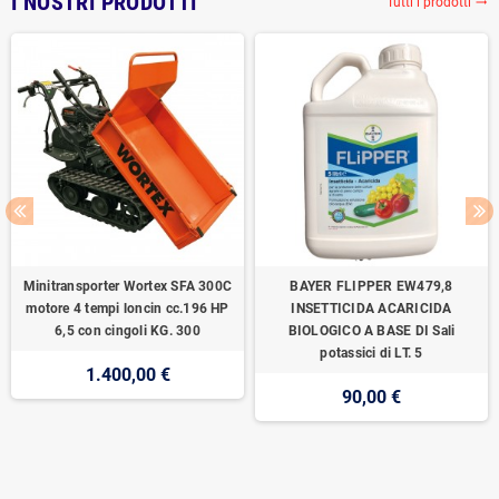
I NOSTRI PRODOTTI
Tutti i prodotti
trending_flat
Minitransporter Wortex SFA 300C
BAYER FLIPPER EW479,8
motore 4 tempi loncin cc.196 HP
INSETTICIDA ACARICIDA
6,5 con cingoli KG. 300
BIOLOGICO A BASE DI Sali
potassici di LT. 5
1.400,00 €
90,00 €