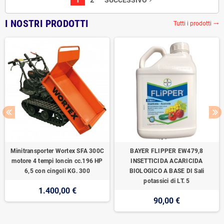
1
2
SUCCESSIVO
navigate_next
I NOSTRI PRODOTTI
Tutti i prodotti
trending_flat
Minitransporter Wortex SFA 300C
BAYER FLIPPER EW479,8
motore 4 tempi loncin cc.196 HP
INSETTICIDA ACARICIDA
6,5 con cingoli KG. 300
BIOLOGICO A BASE DI Sali
potassici di LT. 5
1.400,00 €
90,00 €