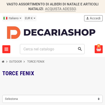
VASTO ASSORTIMENTO DI ALBERI DI NATALE E ARTICOLI
NATALIZI
.
ACQUISTA ADESSO
.
Accedi
Italiano
EUR €
person
0
view_headline
search
chevron_right
chevron_right
OUTDOOR
TORCE FENIX
TORCE FENIX
Seleziona