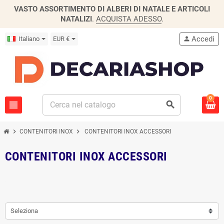
VASTO ASSORTIMENTO DI ALBERI DI NATALE E ARTICOLI
NATALIZI
.
ACQUISTA ADESSO
.
Accedi
Italiano
EUR €
person
0
view_headline
search
chevron_right
chevron_right
CONTENITORI INOX
CONTENITORI INOX ACCESSORI
CONTENITORI INOX ACCESSORI
Seleziona