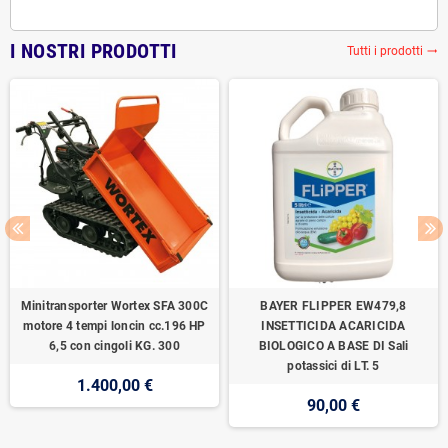
I NOSTRI PRODOTTI
Tutti i prodotti
trending_flat
Minitransporter Wortex SFA 300C
BAYER FLIPPER EW479,8
motore 4 tempi loncin cc.196 HP
INSETTICIDA ACARICIDA
6,5 con cingoli KG. 300
BIOLOGICO A BASE DI Sali
potassici di LT. 5
1.400,00 €
90,00 €