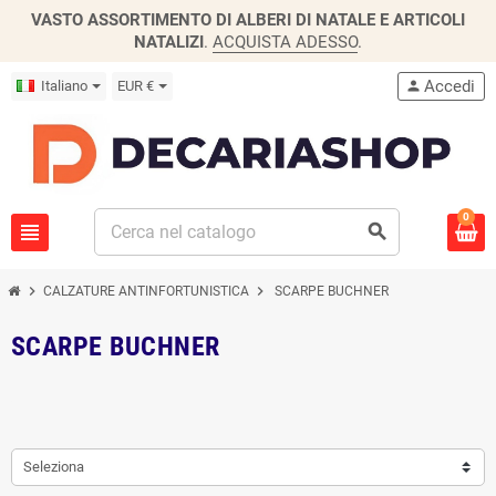
VASTO ASSORTIMENTO DI ALBERI DI NATALE E ARTICOLI
NATALIZI
.
ACQUISTA ADESSO
.
Accedi
Italiano
EUR €
person
0
view_headline
search
chevron_right
chevron_right
CALZATURE ANTINFORTUNISTICA
SCARPE BUCHNER
SCARPE BUCHNER
Seleziona