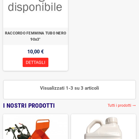
RACCORDO FEMMINA TUBO NERO
90x3"
10,00 €
DETTAGLI
Visualizzati 1-3 su 3 articoli
I NOSTRI PRODOTTI
Tutti i prodotti
trending_flat