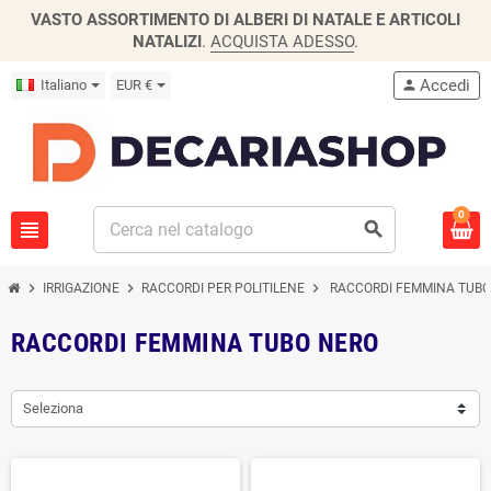
VASTO ASSORTIMENTO DI ALBERI DI NATALE E ARTICOLI
NATALIZI
.
ACQUISTA ADESSO
.
Accedi
Italiano
EUR €
person
0
view_headline
search
chevron_right
chevron_right
chevron_right
IRRIGAZIONE
RACCORDI PER POLITILENE
RACCORDI FEMMINA TUBO
RACCORDI FEMMINA TUBO NERO
Seleziona