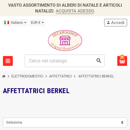
VASTO ASSORTIMENTO DI ALBERI DI NATALE E ARTICOLI
NATALIZI
.
ACQUISTA ADESSO
.
Accedi
Italiano
EUR €
person
0
view_headline
search
chevron_right
chevron_right
chevron_right
ELETTRODOMESTICI
AFFETTATRICI
AFFETTATRICI BERKEL
AFFETTATRICI BERKEL
Seleziona