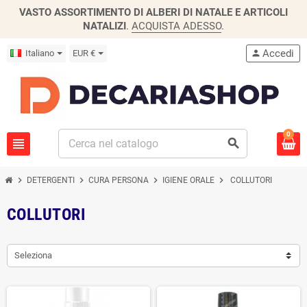
VASTO ASSORTIMENTO DI ALBERI DI NATALE E ARTICOLI
NATALIZI
.
ACQUISTA ADESSO
.
Accedi
Italiano
EUR €
person
0
view_headline
search
chevron_right
chevron_right
chevron_right
chevron_right
DETERGENTI
CURA PERSONA
IGIENE ORALE
COLLUTORI
COLLUTORI
Seleziona