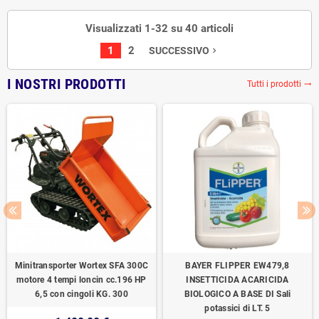
Visualizzati 1-32 su 40 articoli
1
2
SUCCESSIVO
navigate_next
I NOSTRI PRODOTTI
Tutti i prodotti
trending_flat
Minitransporter Wortex SFA 300C
BAYER FLIPPER EW479,8
motore 4 tempi loncin cc.196 HP
INSETTICIDA ACARICIDA
6,5 con cingoli KG. 300
BIOLOGICO A BASE DI Sali
potassici di LT. 5