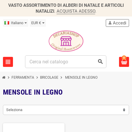
VASTO ASSORTIMENTO DI ALBERI DI NATALE E ARTICOLI
NATALIZI
.
ACQUISTA ADESSO
.
Accedi
Italiano
EUR €
person
0
view_headline
search
chevron_right
chevron_right
chevron_right
FERRAMENTA
BRICOLAGE
MENSOLE IN LEGNO
MENSOLE IN LEGNO
Seleziona