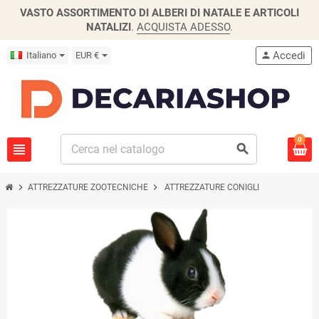
VASTO ASSORTIMENTO DI ALBERI DI NATALE E ARTICOLI
NATALIZI
.
ACQUISTA ADESSO
.
Accedi
Italiano
EUR €
person
0
view_headline
search
chevron_right
chevron_right
ATTREZZATURE ZOOTECNICHE
ATTREZZATURE CONIGLI