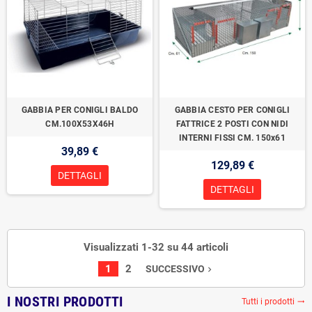
GABBIA PER CONIGLI BALDO
GABBIA CESTO PER CONIGLI
CM.100X53X46H
FATTRICE 2 POSTI CON NIDI
INTERNI FISSI CM. 150x61
39,89 €
129,89 €
DETTAGLI
DETTAGLI
Visualizzati 1-32 su 44 articoli
1
2
SUCCESSIVO
navigate_next
I NOSTRI PRODOTTI
Tutti i prodotti
trending_flat