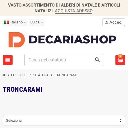
VASTO ASSORTIMENTO DI ALBERI DI NATALE E ARTICOLI
NATALIZI
.
ACQUISTA ADESSO
.
Accedi
Italiano
EUR €
person
0
view_headline
search
chevron_right
chevron_right
FORBICI PER POTATURA
TRONCARAMI
TRONCARAMI
Seleziona