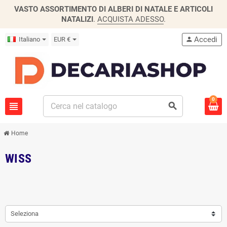
VASTO ASSORTIMENTO DI ALBERI DI NATALE E ARTICOLI
NATALIZI
.
ACQUISTA ADESSO
.
Accedi
Italiano
EUR €
person
0
view_headline
search
Home
WISS
Seleziona