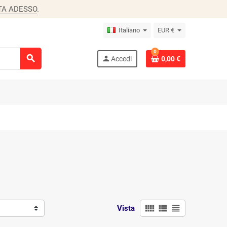
TA ADESSO
.
Italiano
EUR €
0
search
person
Accedi
0,00 €
view_comfy
view_list
view_headline
Vista