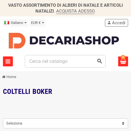
VASTO ASSORTIMENTO DI ALBERI DI NATALE E ARTICOLI
NATALIZI
.
ACQUISTA ADESSO
.
Accedi
Italiano
EUR €
person
0
view_headline
search
Home
COLTELLI BOKER
Seleziona