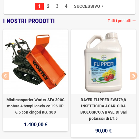
1
2
3
4
SUCCESSIVO
navigate_next
I NOSTRI PRODOTTI
Tutti i prodotti
trending_flat
Minitransporter Wortex SFA 300C
BAYER FLIPPER EW479,8
motore 4 tempi loncin cc.196 HP
INSETTICIDA ACARICIDA
6,5 con cingoli KG. 300
BIOLOGICO A BASE DI Sali
potassici di LT. 5
1.400,00 €
90,00 €