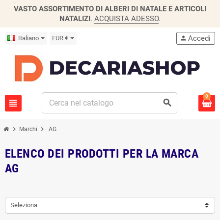
VASTO ASSORTIMENTO DI ALBERI DI NATALE E ARTICOLI
NATALIZI
.
ACQUISTA ADESSO
.
Accedi
Italiano
EUR €
person
0
view_headline
search
chevron_right
chevron_right
Marchi
AG
ELENCO DEI PRODOTTI PER LA MARCA
AG
Seleziona