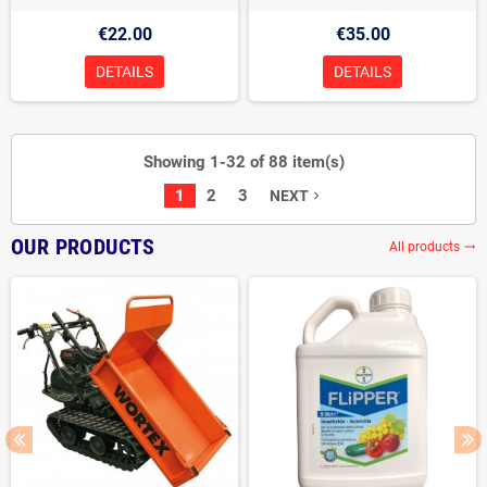
€22.00
€35.00
DETAILS
DETAILS
Showing 1-32 of 88 item(s)
1
2
3
NEXT
navigate_next
OUR PRODUCTS
All products
trending_flat