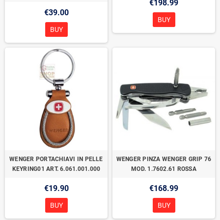
€198.99
€39.00
BUY
BUY
WENGER PORTACHIAVI IN PELLE
WENGER PINZA WENGER GRIP 76
KEYRING01 ART. 6.061.001.000
MOD. 1.7602.61 ROSSA
€19.90
€168.99
BUY
BUY