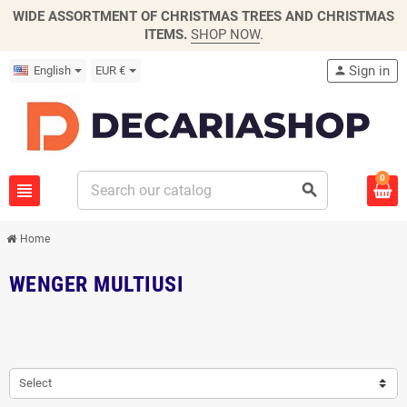
WIDE ASSORTMENT OF CHRISTMAS TREES AND CHRISTMAS
ITEMS.
SHOP NOW
.
Sign in
English
EUR €
person
0
view_headline
search
Home
WENGER MULTIUSI
Select