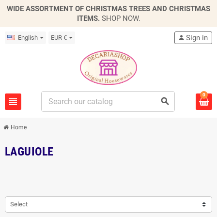
WIDE ASSORTMENT OF CHRISTMAS TREES AND CHRISTMAS
ITEMS.
SHOP NOW
.
Sign in
English
EUR €
person
0
view_headline
search
Home
LAGUIOLE
Select