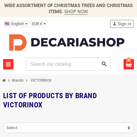
WIDE ASSORTMENT OF CHRISTMAS TREES AND CHRISTMAS
ITEMS.
SHOP NOW
.
Sign in
English
EUR €
person
0
view_headline
search
chevron_right
chevron_right
Brands
VICTORINOX
LIST OF PRODUCTS BY BRAND
VICTORINOX
Select