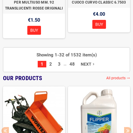
PER MULTIUSO MM. 92
CUOCO CURVO CLASSIC 6.7503
TRANSLUCENTI ROSSE ORIGINALI
€4.00
€1.50
BUY
BUY
Showing 1-32 of 1532 item(s)
…
1
2
3
48
NEXT
navigate_next
OUR PRODUCTS
All products
trending_flat